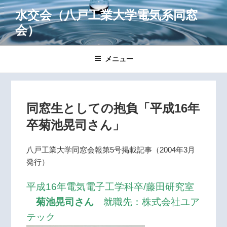
コ
水交会
（八戸工業大学電気系同窓
ン
会）
テ
ン
ツ
メニュー
へ
ス
キ
ッ
同窓生としての抱負「平成16年
プ
卒菊池晃司さん」
八戸工業大学同窓会報第5号掲載記事（2004年3月
発行）
平成16年電気電子工学科卒/藤田研究室
菊池晃司さん
就職先：株式会社ユア
テック