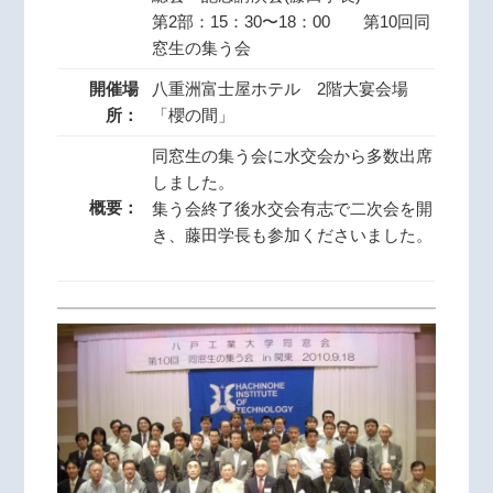
第2部：15：30〜18：00 第10回同
窓生の集う会
開催場
八重洲富士屋ホテル 2階大宴会場
所：
「櫻の間」
同窓生の集う会に水交会から多数出席
しました。
概要：
集う会終了後水交会有志で二次会を開
き、藤田学長も参加くださいました。