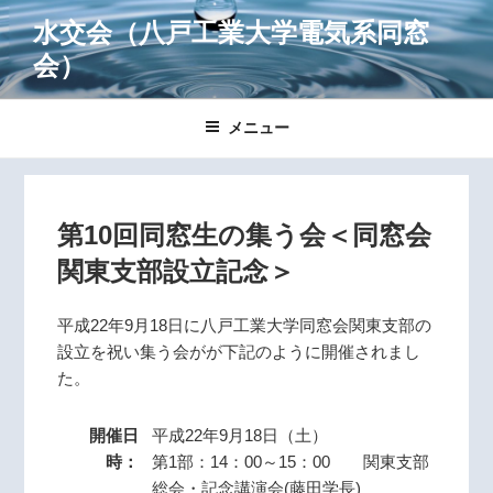
コ
水交会
（八戸工業大学電気系同窓
ン
会）
テ
ン
ツ
メニュー
へ
ス
キ
ッ
第10回同窓生の集う会＜同窓会
プ
関東支部設立記念＞
平成22年9月18日に八戸工業大学同窓会関東支部の
設立を祝い集う会がが下記のように開催されまし
た。
開催日
平成22年9月18日（土）
時：
第1部：14：00～15：00 関東支部
総会・記念講演会(藤田学長)