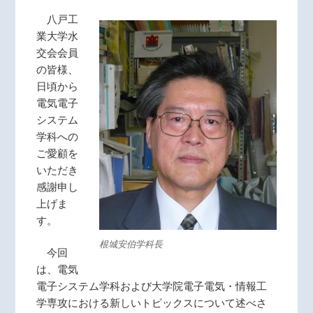
八戸工
業大学水
交会会員
の皆様、
日頃から
電気電子
システム
学科への
ご愛顧を
いただき
感謝申し
上げま
す。
根城安伯学科長
今回
は、電気
電子システム学科および大学院電子電気・情報工
学専攻における新しいトピックスについて述べさ