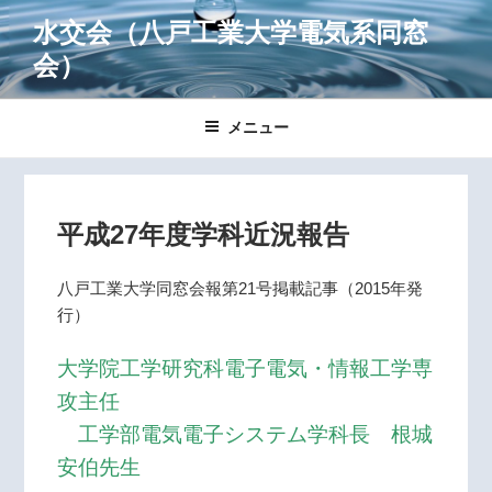
コ
水交会
（八戸工業大学電気系同窓
ン
会）
テ
ン
ツ
メニュー
へ
ス
キ
ッ
平成27年度学科近況報告
プ
八戸工業大学同窓会報第21号掲載記事（2015年発
行）
大学院工学研究科電子電気・情報工学専
攻主任
工学部電気電子システム学科長 根城
安伯先生