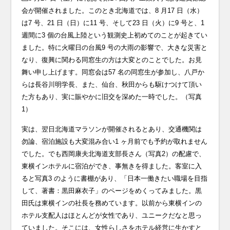
会が開催されました。このとき北海道では、8 月17 日（水）
は7 号、21 日（日）に11 号、そして23 日（火）に9 号と、1
週間に3 個の台風上陸という観測史上初めてのことが起きてい
ました。特に火曜日の台風9 号の大雨の影響で、大きな災害と
なり、復興に関わる同窓生の方は大変とのことでした。お見
舞い申し上げます。同窓会は57 名の同窓生が参加し、八戸か
らは長谷川明学長、また、仙台、秋田からも駆けつけて頂い
た方もあり、実に賑やかに旧交を深めた一時でした。（写真
1）
実は、翌日北海道マラソンが開催されるとあり、交通機関は
勿論、宿泊施設も大変混み合い1 ヶ月前でも予約が取れません
でした。でも西岡康夫北海道支部長さん（写真2）の配慮で、
東横インホテルに宿泊ができ、事無きを得ました。客室に入
ると写真3 のように書棚があり、「日本一働きたい職場を目指
して、著書：黒田麻衣子」のページをめくってみました。黒
田氏は東横インの社長を務めています。以前から東横インの
ホテル支配人はほとんどが女性であり、ユニークだなと思っ
ていました。そこには、女性らしさをホテル経営に生かすと