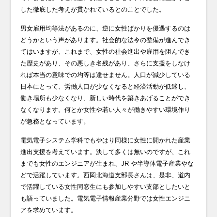
した徹底した考えが貫かれているとのことでした。
男女雇用均等法があるのに、逆に女性ばかりを優遇するのは
どうかという声があります。社会的な法令の整備が進んでき
てはいますが、これまで、女性の社会進出や雇用を阻んでき
た歴史があり、その悪しき名残があり、さらに支援をしなけ
れば本当の意味での均等は達せません。人口が減少している
日本にとって、労働人口が少なくなると経済活動が低迷し、
働き場所も少なくなり、新しい時代を築きあげることができ
なくなります。何とか女性や若い人々が働きやすい環境作り
が急務となっています。
電気電子システム学科でもやはり同様に女性に開かれた産業
進出支援を考えています。決して多くは無いのですが、これ
までも女性のエンジニアが生まれ、JR や半導体電子産業やな
どで活躍しています。西岡北海道支部長さんは、是非、道内
で活躍している女性同窓生にも参加しやすい支部としたいと
も語っていました。電気電子情報産業分野では女性エンジニ
アを求めています。