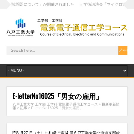
電磁環境問題について」が開催されました
» 学術講演会「マイクロ波工学の
E-letterNo16025「男女の雇用」
八戸工業大学 工学部 工学科 電気電子通信工学コース
>
最新更新情
報
>
記事
>
E-letterNo16025「男女の雇用」
8 月27 日（土）に札幌で第14 回八戸工業大学北海道支部総